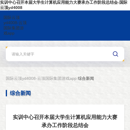
实训中心召开本届大学生计算机应用能力大赛承办工作阶段总结会-国际
云顶yd4008
国际云顶
yd4008-云顶
国际集团游
戏app
国际云顶yd4008-云顶国际集团游戏app
综合新闻
综合新闻
实训中心召开本届大学生计算机应用能力大赛
承办工作阶段总结会