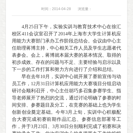
时间：2014-04-28
浏览量：
4
月
25
日下午，实验实训与教育技术中心在徐汇
校区
411
会议室召开了
2014
年上海市大学生计算机应
用能力大赛部门承办工作阶段总结会。会议由中心主
任助理蒋博主持，中心相关工作人员及学生志愿者代
表参会。会上，蒋博就本届大赛的基本情况、取得的
初步成效、存在的问题与不足、主要经验与启示以及
下一步的工作打算和努力方向进行了介绍和总结。
早在去年10月，实训中心就开展了赛前宣传与动
员工作，
12
月
31
日计算机应用能力大赛项目分组启动
研讨会顺利召开，中心主任胡巧多召集参赛学生、指
导老师展开了热烈的交流，通过讨论明确了参赛的时
间安排、参赛题目及分工，在竞赛的基础上也为学生
创新创业奠定基础。今年
3
月上旬，
实训中心积极配
合大赛
完成初赛前期作品汇总、参赛信息部署等工
作，并于
3
月
23
日、3月30日分别顺利完成了初赛和决