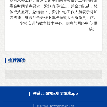
赛的承办工作。此次实训中心的
各项筹办工作均按组
委会时间节点要求，紧张有序推进，并全力以赴，总
体成效显著。总结会上，实训
中心工作人员表示将加
强沟通，继续配合做好下阶段颁奖大会所负责工作。
（实验实训与教育技术中心、信息与网络中心 供
稿）
推荐阅读
联系云顶国际集团游戏app
新闻投稿 :
news@sbs.edu.cn