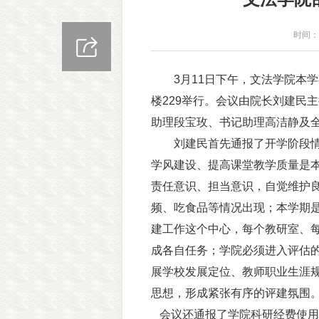
时间：2
3
月
11
日下午，文法学院本学
楼
229
举行。会议由院长刘建民主
助理段宝玫、书记助理高洁静及
刘建民首先通报了开学阶段
学风建设、提高课堂教学质量是
责任意识、担当意识，自觉维护
频、吃食品等情况出现；本学期
建工作这个中心，每个教研室、
成各自任务；学院必须进入评估
展学校发展定位、教师职业生涯
思想，形成紧张有序的评建氛围
会议还通报了学院科研经费使用