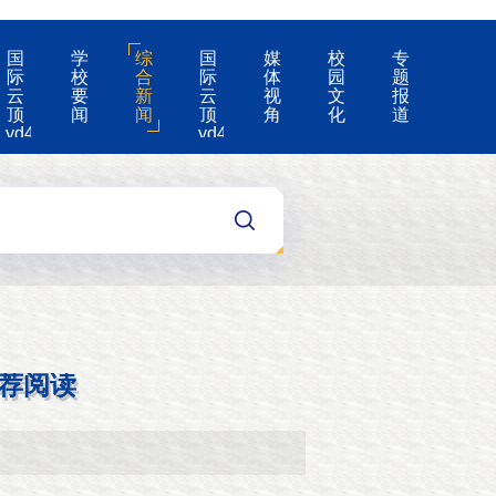
国
学
综
国
媒
校
专
际
校
合
际
体
园
题
云
要
新
云
视
文
报
顶
闻
闻
顶
角
化
道
yd4008-
yd4008
云
的
顶
公
国
告
际
集
团
游
戏
app
荐阅读