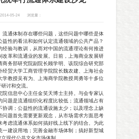
014-05-24
浏览量：
、流通体制存在哪些问题，这些问题中哪些是体
公益性的看法和如何认定流通领域的公共产品？
的经验与教训，从而对中国的流通理论有何推进
制改革和流通业的发展。日前，上海商业发展研
请商务部研究院副院长顾学明、该院综合研究部
外经贸大学工商管理学院院长魏农建、上海社会
大学教授吴有为、上海商学院教授周勇等十多位
行研讨和交流。
究院信息中心主任金笑天博士主持。与会专家认
的问题是流通组织化程度比较低；流通领域占有
不协调；公益性的流通设施太少；以及理念上缺
些问题首先需要更新观念，从市场需求方面思考
来考虑流通体系如何搞好线上线下的结合。为此
统一建设用地；完善金融市场体制；搞好新型城
建立现代公共文化市场体制。