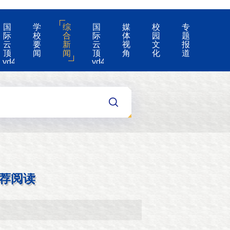
国
学
综
国
媒
校
专
际
校
合
际
体
园
题
云
要
新
云
视
文
报
顶
闻
闻
顶
角
化
道
yd4008-
yd4008
云
的
顶
公
国
告
际
集
团
游
戏
app
荐阅读