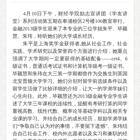
4月10日下午，财经学院励志宣讲团《学友讲
堂》系列活动第五期在奉浦校区2号楼106教室举行。
金融20
13级学生
迎来了本专业的三位学姐朱平、毕颖
慧、朱玮
，聆听
她们的大学
成长经历
。
朱平是上海奖学金获得者
,
她从社会工作、社会
实践、学术研究以及荣誉四个方面进行介绍，她重点
强调了大学期间一定要获得的基础配备——cet4、6
级证书，普通话考试证书和计算机等级考一级证书。
毕颖慧和朱玮在大三第一学期都曾作为交换生到英国
北安普顿大学学习。她们分别对留学前选拔条件以及
留学生活做了比较详细的介绍，让大一的学弟学妹们
心生向往。
此外，
毕颖慧
还为20
13级金融专业学生讲
述了大学三年课程的连续性，提醒有考研打算的同学
重视高数、线性代数、概率论等基础学科以及相关专
业课的学习。并结合自己的成长经历，鼓励学弟学妹
们“争取自己认为对的事情，不要留下遗憾”。
朱玮
结
合自己社会工作、校内外志愿者以及实习和兼职的经