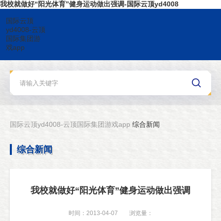
我校就做好“阳光体育”健身运动做出强调-国际云顶yd4008
国际云顶
yd4008-云顶
国际集团游
戏app
国际云顶yd4008-云顶国际集团游戏app
综合新闻
综合新闻
我校就做好“阳光体育”健身运动做出强调
时间：2013-04-07
浏览量：