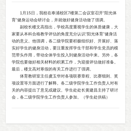
1月15日，我校在奉浦校区7楼第二会议室召开“阳光体
育”健身运动会研讨会，并就做好健身活动做了强调。
副校长楼文高指出，学校高度重视学生的体质健康，大
家要从本科合格教学评估的角度充分认识“阳光体育”健身活
动的意义。他强调，各二级学院要积极组织好、开展好、落
实好学生的健身活动，要注重发挥学生干部和学生党员的模
范带头作用，带动全体学生投入到健身活动中来。另外，各
学院也要做好相关材料的积累工作，为迎接评估做好准备。
最后，楼文高对寒假的有关工作进行了强调。
体育教研室主任虞玉华对各项联赛章程、比赛细则、奖
项设置等方面进行了解释。各二级学院学生工作负责人对有
关的内容提出了意见或建议。学生处处长黄建昌主持了研讨
会，各二级学院学生工作负责人参加。（学生处供稿）