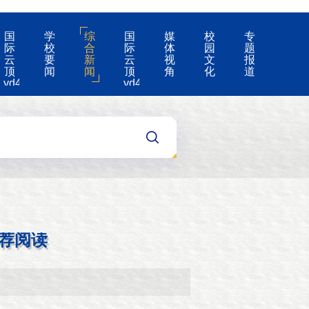
国
学
综
国
媒
校
专
际
校
合
际
体
园
题
云
要
新
云
视
文
报
顶
闻
闻
顶
角
化
道
yd4008-
yd4008
云
的
顶
公
国
告
际
集
团
游
戏
app
荐阅读