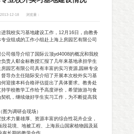
013-12-18
浏览量：
推进我校实习基地建设工作，
12
月
16
日
，由教务
林专业组成的工作小组赴上海上房园艺有限公司
公司领导介绍了国际云顶yd4008的概况和我校
业负责人
郗金标
教授汇报了几年来基地承担学生
上房园艺有限公司具有丰富的实习资源
,
园林专业
。督导办主任陆际安介绍了开展本次校外实习基
如何迎接本科合格评估提出了具体要求。教务处
支持学校教学工作给予高度评价，希望旅游与食
为契机，继续做好学生实习工作，为不断提高我
（图为调研会现场）
家技术力量雄厚、资源丰富的综合性花卉企业，
板段花境、地被工程、上海辰山国家植物园及延
业有长期的教学合作。