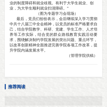
业的制度障碍和就业歧视。有利于大学生就业、创
业，为大学生顺利就业扫清障碍。”
（
图
为专题学习会现场）
最后，党员们纷纷表示，会后继续深入学习贯彻
中共十八届三中全会精神，以党员的标准严格要求自
己，结合学院教学、科研、党建、学生工作、人才培
养等工作实际，结合党的群众路线教育实践活动要
求，围绕解决制约学院发展的突出问题、重点环节，
以改革创新精神全面推进完善学院各项工作改革，提
升学院内涵发展水平。
（
管理学院供稿
）
推荐阅读