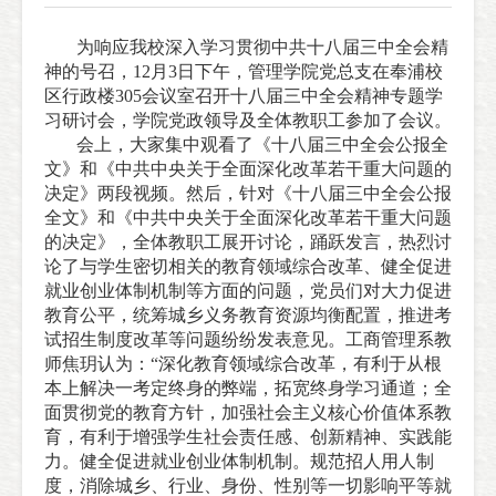
为响应我校深入学习贯彻中共十八届三中全会精
神的号召，
12
月
3
日下午，管理学院党总支在奉浦校
区行政楼
305
会议室召开十八届三中全会精神专题学
习研讨会，学院党政领导及全体教职工参加了会议。
会上，大家集中观看了《十八届三中全会公报全
文》和《中共中央关于全面深化改革若干重大问题的
决定》两段视频。然后，针对《十八届三中全会公报
全文》和《中共中央关于全面深化改革若干重大问题
的决定》，全体教职工展开讨论，踊跃发言，热烈讨
论了与学生密切相关的
教育领域综合改革、健全促进
就业创业体制机制
等方面的问题，党员们对
大力促进
教育公平，统筹城乡义务教育资源均衡配置，推进考
试招生制度改革等问题纷纷发表意见。工商管理系教
师焦玥认为：“深化教育领域综合改革，有利于从根
本上解决一考定终身的弊端，拓宽终身学习通道；全
面贯彻党的教育方针，加强社会主义核心价值体系教
育，有利于增强学生社会责任感、创新精神、实践能
力。健全促进就业创业体制机制。规范招人用人制
度，消除城乡、行业、身份、性别等一切影响平等就