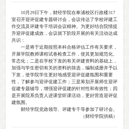
10
月
29
日下午，财经学院在奉浦校区行政楼
317
室召开迎评促建专题研讨会，会议传达了学校评建工
作交流及评建专干培训会议精神。为更好结合院情提
升迎评促建成效，会议就下阶段开展的有关活动达成
共识：
一是将于近期按照本科合格评估工作有关要求，
开展学院教师课程试卷检查工作，使其更加规范化、
常态化；二是在学校下发的有关评建资料的基础上，
加强与学生密切有关的资料的筛选，编制成册并予以
下发，使学院学生更好地感受迎评促建氛围和重要
性，了解参与迎评促建工作；三是筹划开展师生迎评
促建专题辅导，增强迎评促建的针对性和有效性；四
是开展院系负责人进课堂听课活动，更好营造迎评促
建氛围。
财经学院党政领导、评建专干等参加了研讨会。
（财经学院供稿）