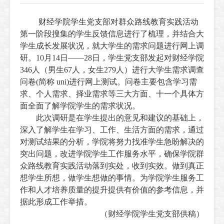
财经学院学生党支部对群众路线教育实践活动
第一阶段搜集的学生反馈信息进行了梳理，并结合大
学生成长发展状况，就大学生的需求问题进行网上调
研。
10
月
14
日
——
28
日，学生党支部发起对财经学院
346
人（男生
67
人，女生
279
人）进行大学生需求调查
问卷
(
简称
uni)
进行网上测试。问卷主要包含学习需
求、个人需求、择业需求等三大方面、十一个具体方
面全面了解学院学生的需求状况。
此次调研是在学生提出的意见和建议的基础上，
深入了解学生在学习、工作、生活方面的需求，通过
对测试结果的分析，学院将努力找准学生急盼解决的
突出问题，改进学院学生工作服务水平，确保学院群
众路线教育实践活动落到实处，收到实效。做到真正
想学生所想，做学生想做的事情。为学院学生服务工
作和人才培养质量的提升提供有价值的参考信息，并
据此形成工作举措。
（财经学院学生党支部供稿）