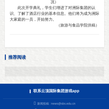
况）
此次开学典礼，学生们增进了对洲际集团的认
识、了解了酒店行业的基本信息。他们将为成为洲际
大家庭的一员，开始努力。
（旅游与食品学院供稿）
推荐阅读
联系云顶国际集团游戏app
新闻投稿 :
news@sbs.edu.cn