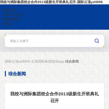
我校与洲际集团校企合作2013级新生开班典礼召开-国际云顶yd4008
国际云顶
yd4008-云顶
国际集团游
戏app
国际云顶yd4008-云顶国际集团游戏app
综合新闻
综合新闻
我校与洲际集团校企合作2013级新生开班典礼
召开