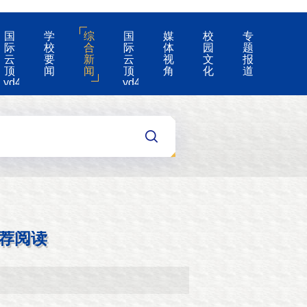
国
学
综
国
媒
校
专
际
校
合
际
体
园
题
云
要
新
云
视
文
报
顶
闻
闻
顶
角
化
道
yd4008-
yd4008
云
的
顶
公
国
告
际
集
团
游
戏
app
荐阅读