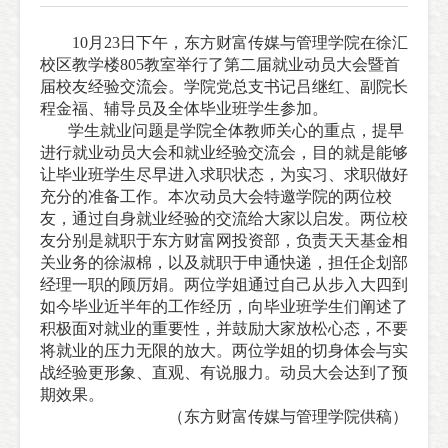
10月23日下午，东方财富传媒与管理学院在徐汇
校区教学楼805教室举行了第二届就业动员大会暨首
届校友经验交流会。学院党总支书记吕继红、副院长
程金福、辅导员及全体毕业班学生参加。
学生就业问题是学院全体教师关心的重点，提早
进行就业动员大会和就业经验交流会，目的就是能够
让毕业班学生尽早进入求职状态，为实习、求职做好
充分的准备工作。本次动员大会特邀学院的两位校
友，通过自身就业经验的交流给大家以启发。两位校
友分别是就职于东方财富网投资部，负责天天基金相
关业务的徐淑棉，以及就职于申通快递，担任企划部
经理一职的顾厉娟。两位学姐通过自己从步入大四到
如今毕业近半年的工作经历，向毕业班学生们阐述了
积极面对就业的重要性，并鼓励大家放松心态，不要
将就业的压力无限的放大。两位学姐的切身体会与实
战经验更形象、直观、有说服力。动员大会达到了预
期效果。
（东方财富传媒与管理学院供稿）