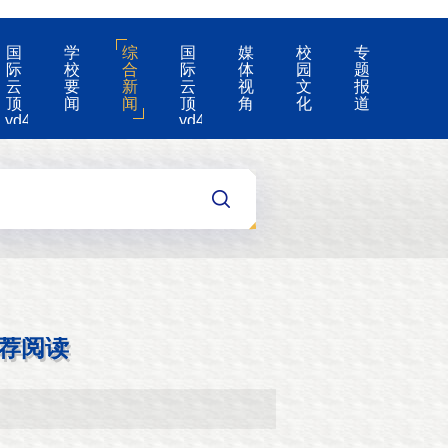
国
学
综
国
媒
校
专
际
校
合
际
体
园
题
云
要
新
云
视
文
报
顶
闻
闻
顶
角
化
道
yd4008-
yd4008
云
的
顶
公
国
告
际
集
团
游
戏
app
荐阅读