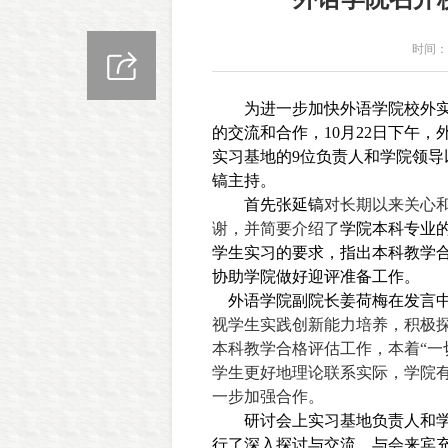
时间：2
为进一步加快外语学院校外
的交流和合作，
10
月
22
日下午，
实习基地的
9
位负责人和学院领导
镐主持。
首先张延镐
对长期以来关心
谢，并简要介绍了
学院本科专业
学生实习的要求，指出本科教学
协助学院做好迎评准备工作。
外语学院副院长姜荷梅在发言
视学生实践创新能力培养，积极
本科教学合格评估工作，本着“一
学生更好地理论联系实际，学院
一步加强合作。
研讨会上实习基地负责人和
行了深入探讨与交流。与会来宾