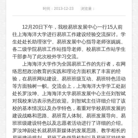
时间：2013-12-23
浏览量：
12
月
20
日
下午，我校易班发展中心一行
15
人前
往上海海洋大学进行易班工作建设经验交流探讨。学
生处处长助理张宁、易班发展中心指导老师张娓娓、
各二级学院易班工作站指导老师、校易班工作站学生
干部参与了此次校外学习交流。
上海海洋大学作为全国易班工作的先行者，在网
络思想政治教育的实践和理论方面积累了丰富的经
验，在易班网站建设、易班班级互动、易班特色活动
等方面独树一帜。
交流会上，上海海洋大学学工处副
处长罗汝坤、上海海洋大学易班发展中心主任刘智斌
对我校来访表示热烈欢迎。刘智斌主任详细介绍了该
校的基本情况以及办学特色，着重对学校易班发展的
建设战略和思路、易班育人体制、易班发展导向、易
班班级建设特色以及志愿者活动进行了详细的介绍。
罗汝坤副处长就易班新媒体的发展思路、教学相长的
易班建设规划、易班工作领导机制以及易班可持续发