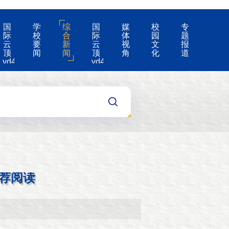
国
学
综
国
媒
校
专
际
校
合
际
体
园
题
云
要
新
云
视
文
报
顶
闻
闻
顶
角
化
道
yd4008-
yd4008
云
的
顶
公
国
告
际
集
团
游
戏
app
荐阅读