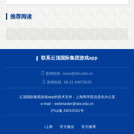
推荐阅读
联系云顶国际集团游戏app
新闻投稿 :
news@sbs.edu.cn
新闻热线 : 86-21-64870020
云顶国际集团游戏app的技术支持：上海商学院信息化办公室
e-mail：
webmaster@sbs.edu.cn
沪icp备 20010161号
i上商
官方微信
官方微博