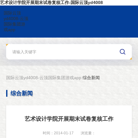
艺术设计学院开展期末试卷复核工作-国际云顶yd4008
国际云顶
yd4008-云顶
国际集团游
戏app
国际云顶yd4008-云顶国际集团游戏app
综合新闻
综合新闻
艺术设计学院开展期末试卷复核工作
时间：2014-01-17
浏览量：