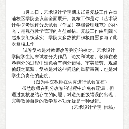
1月15日
，
艺术设计学院期末试卷复核工作在
奉
浦校区
学院会议室全面展开。复核工作是对《艺术设
计学院考试评分及试卷（作品）存档管理规范》的补
充，是规范教学管理的有益举措。复核工作由副院长
赵永泉组织落实，
学院大多数
教师积极自愿参与了此
次复核工作。
试卷复核是对教师改卷判分的校对。艺术设计
学院学生期末试卷分为作品、论文和试卷。教师在改
卷判分的过程中难免会有判分错误、审美疲劳、观点
偏颇之疏漏，复核是对这些问题的重新审视，也是对
学生负责任的态度。
（图为学院教师在认真进行试卷复核）
虽然教师在判分改卷的过程中难免有疏漏，但
通过复核总结存在的问题，对避免低级错误的
出
现，
完善教师自身的教学基本功无疑是一种促进。
（艺术设计学院
供稿）