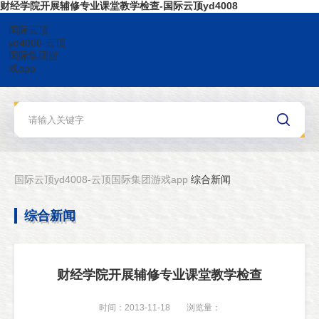
财经学院开展辅修专业课堂教学检查-国际云顶yd4008
国际云顶
yd4008-云顶
国际集团游
戏app
国际云顶yd4008-云顶国际集团游戏app
综合新闻
综合新闻
财经学院开展辅修专业课堂教学检查
时间：2013-11-18
浏览量：