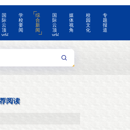
国
学
综
国
媒
校
专
际
校
合
际
体
园
题
云
要
新
云
视
文
报
顶
闻
闻
顶
角
化
道
yd4008-
yd4008
云
的
顶
公
国
告
际
集
团
游
戏
app
荐阅读