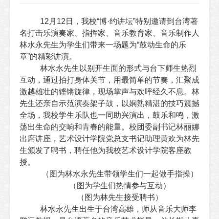
12
月
12
日
，我校“博·约讲坛”特别邀请到台湾著
名打击乐演奏家、指挥家、音乐教育家、音乐制作人
林水永先生为学生们带来一场题为“鼓动生命的乐
章”的精彩讲演。
林水永
先生以别开生面的形式与台下师生热烈
互动，通过拍打身体关节，用最简单的节奏，汇聚成
激越雄壮的铿锵旋律，现场掌声与欢呼经久不息。
林
先生还亲自示范演奏架子鼓，以娴熟精湛的技巧震撼
全场，我校学生乐队也一同助兴演出，鼓乐和鸣，激
荡出生命的交响和青春的能量。校团委副书记林丽娜
出席讲座，艺术设计学院党总支书记助理黄欢为
林
先
生颁发了聘书，聘任他为我校艺术设计学院客座教
授。
（图为林水永先生带领学生们一起做手指操）
（图为学生们热情参与互动）
（图为林先生接受聘书）
林水永
先生出生于台湾高雄，师从音乐大
师李