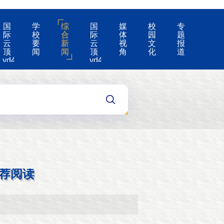
国
学
综
国
媒
校
专
际
校
合
际
体
园
题
云
要
新
云
视
文
报
顶
闻
闻
顶
角
化
道
yd4008-
yd4008
云
的
顶
公
国
告
际
集
团
游
戏
app
荐阅读