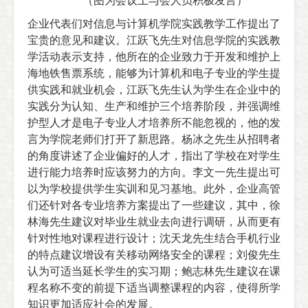
（图为会议上与会人员积极发言）
企业代表们对信息与计算机学院实践教学工作提出了
宝贵的意见和建议。
江跃飞
先生对信息学院的实践教
学活动表示支持，他所在的企业致力于开发和维护上
海地铁售票系统，能够为计算机和电子专业的学生提
供实践和就业机会，
江跃飞
先生认为学生在企业中的
实践分为认知、生产和维护三个培养阶段，并强调维
护型人才是电子专业人才培养所不能忽视的，他的发
言为学院老师们打开了新思路。
杨冰之
先生从招聘者
的角度讲述了企业偏好的人才，指出了学校在对学生
进行能力培养时应该努力的方向。
李文一
先生提出可
以为学校提供学生实训和见习基地。此外，企业高管
们还针对各专业培养方案提出了一些建议，其中，
徐
林海
先生建议对毕业生就业去向进行调研，从而更有
针对性地对课程进行设计；
沈天龙
先生结合手机行业
的特点建议增设有关移动网络安全的课程；
刘俊
先生
认为可适当延长学生的实习期；
鲍志林
先生建议在课
程名称不变的前提下适当调整课程的内容，使得所学
知识更加适应社会的发展。