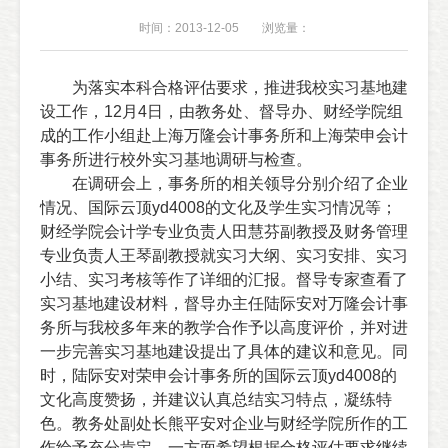
时间：2013-12-05
浏览量：
为落实本科合格评估要求，推进我校实习基地建
设工作，
12
月
4
日
，由教务处、督导办、财经学院组
成的工作小组赴上海万隆会计事务所和上海荣申会计
事务所进行校外实习基地调研与检查。
在调研会上，事务所的相关领导分别介绍了企业
情况、国际云顶yd4008的文化及学生实习情况等；
财经学院会计学专业负责人田慧芬副教授及财务管理
专业负责人
王琴副
教授就实习大纲、实习安排、实习
小结、实习考核等作了详细的汇报。督导专家查看了
实习基地建设材料，督导办主任陆际安对万隆会计事
务所与我校多年来的教学合作予以高度评价，并对进
一步完善实习基地建设提出了具体的建议和意见。同
时，陆际安对荣申会计事务所的国际云顶yd4008的
文化高度赞扬，并建议认真总结实习特点，凝练特
色。教务处副处长熊平安对企业与财经学院所作的工
作给予充分肯定，一方面希望根据合格评估要求继续