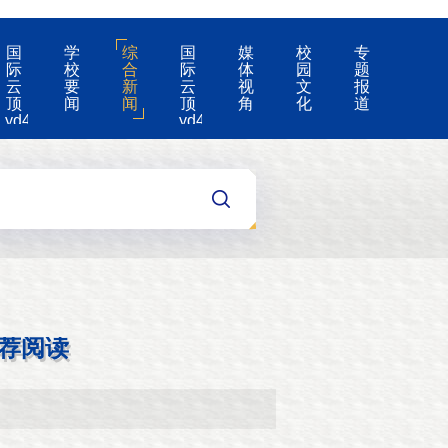
国
学
综
国
媒
校
专
际
校
合
际
体
园
题
云
要
新
云
视
文
报
顶
闻
闻
顶
角
化
道
yd4008-
yd4008
云
的
顶
公
国
告
际
集
团
游
戏
app
荐阅读