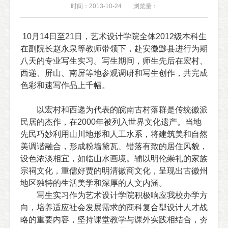
时间：2013-10-24
浏览量：
10
月
14
日
至
21
日，艺术设计学院全体
2012
级本科生
在副院长赵永泉等教师带领下，赴安徽黟县进行为期
八天的专业写生实习。写生期间，师生先后在宏村、
西递、屏山、南屏等地参观调研和写生创作，共完成
色彩和速写作品上千幅。
以宏村和西递为代表的皖南古村落群是传统徽派
民居的杰作，在
2000
年被列入世界文化遗产。当地
先民巧妙利用山川地形和人工水系，将建筑美和自然
美调谐融合，形成粉墙黛瓦、错落有致的居住风貌，
设色浓淡相宜，如临山水画境。辅以明伦崇礼的家族
宗祠文化，重儒好贾的明清徽商文化，呈现出古徽州
地区独特的生活美学和深厚的人文内涵。
写生实习作为艺术设计学院积极响应我校办学方
向，培养适应社会发展需求的商科复合型设计人才战
略的重要内容，坚持课堂教学与课外实践相结合，夯