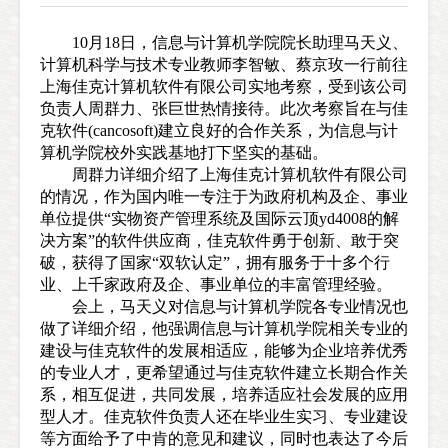
10
月
18
日，信息与计算机学院院长助理马天义、
计算机科学与技术专业教师李智敏、蔡京玫一行前往
上海佳克计算机软件有限公司实地考察，受到该公司
负责人周群力、张巨世热情接待。此次考察旨在与佳
克软件
(cancosoft)
建立良好的合作关系，为信息与计
算机学院校外实践基地打下坚实的基础。
周群力详细介绍了上海佳克计算机软件有限公司
的情况，作为国内唯一专注于为政府机构及企、事业
单位提供“实物资产管理系统及国际云顶yd4008的解
决方案”的软件供应商，佳克软件勇于创新、敢于突
破，获得了国家“双软认定”，拥有服务于十多个行
业、上千家政府及企、事业单位的丰富管理经验。
会上，马天义对信息与计算机学院各专业情况也
做了详细介绍，他强调信息与计算机学院相关专业的
建设与佳克软件的发展相适应，能够为企业培养优秀
的专业人才，更希望通过与佳克软件建立长期合作关
系，相互促进，共同发展，培养适应社会发展的应用
型人才。佳克软件负责人还在毕业生实习、专业建设
等方面给予了中肯的意见和建议，同时也表达了今后