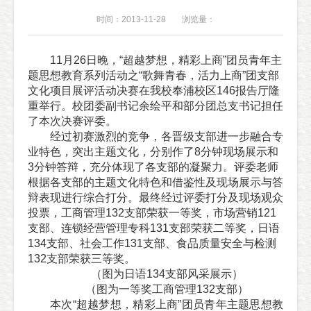
时间：2013-11-28
浏览量：
11月26日晚，“超越梦想，精彩上商”团员青年主
题思想教育系列活动之“歌舞青春，活力上商”团支部
文化项目展评活动决赛在我校奉浦校区146报告厅隆
重举行。校团委副书记余绘平和部分团总支书记担任
了本次决赛评委。
经过初赛激烈的竞争，各晋级支部进一步融合专
业特色，突出主题文化，分别作了8分钟现场展示和
3分钟答辩，充分体现了各支部的凝聚力。评委老师
根据各支部的主题文化特色和借鉴性及现场展示与答
辩表现进行综合打分。最终经过评委打分及现场观众
投票，工商管理132支部荣获一等奖，市场营销121
支部、连锁经营管理专科131支部荣获二等奖，日语
134支部、社会工作131支部、食品质量安全与检测
132支部荣获三等奖。
（
图
为
日语134支部风采展示
）
（
图
为
一等奖工商管理132支部
）
本次“超越梦想，精彩上商”团员青年主题思想教