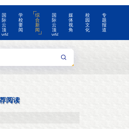
国
学
综
国
媒
校
专
际
校
合
际
体
园
题
云
要
新
云
视
文
报
顶
闻
闻
顶
角
化
道
yd4008-
yd4008
云
的
顶
公
国
告
际
集
团
游
戏
app
荐阅读