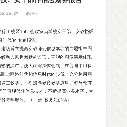
013-04-07
浏览量：
汇校区1501会议室为学校女干部、女教授联
息时代”的专题报告。
这场旨在提高女教师们信息素养的专题报告图
讲解融入风趣幽默的语言，直观的图像演示体现
精彩的演讲，使大家深深体会到，在普遍采用多
该跟上网络时代和信息时代的步伐，充分利用网
课堂教学，不断提高教育教学质量。教务处“巾
真学习现代化信息技术，不断提高业务水平，带
教育教学服务。（工会 教务处供稿）