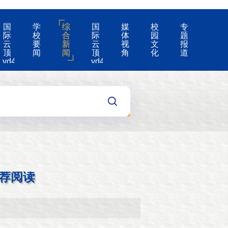
国
学
综
国
媒
校
专
际
校
合
际
体
园
题
云
要
新
云
视
文
报
顶
闻
闻
顶
角
化
道
yd4008-
yd4008
云
的
顶
公
国
告
际
集
团
游
戏
app
荐阅读