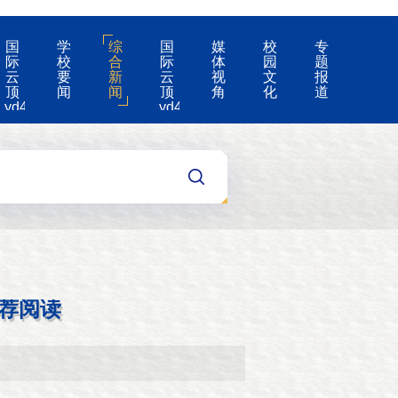
国
学
综
国
媒
校
专
际
校
合
际
体
园
题
云
要
新
云
视
文
报
顶
闻
闻
顶
角
化
道
yd4008-
yd4008
云
的
顶
公
国
告
际
集
团
游
戏
app
荐阅读