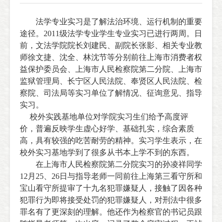
法学专业
实习是了解法治环境、运行机制的重要
途径。
2011
级法学专业学生专业实习已进行两周。日
前，文法学院院长刘建民、副院长张影、相关专业教
师徐文捷、沈全、林沈节等分别前往上海市消费者权
益保护委员会、上海市人民检察院第二分院、上海市
监狱管理局、长宁区人民法院、奉贤区人民法院、检
察院、司法局等实习单位了解情况、征询意见、指导
实习。
校外实践基地单位对学院实习生们给予高度评
价，普遍反映学生虚心好学、基础扎实，综合素质
高，具有较强的吃苦耐劳的精神。实习学生表示，在
校外实习基地学到了很多从书本上学不到的东西。
在上海市人民检察院第二分院实习的孙凌祥同学
12月25、26日与指导老师一同前往上海第三看守所和
宝山看守所提审了十九名犯罪嫌疑人，接触了因各种
犯罪行为即将接受处罚的犯罪嫌疑人，对刑法中很多
罪名有了更深刻的理解。他还作为检察官的书记员跟