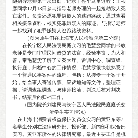
随指导老师第一次出庭，记录了整个庭审过程；王祯
彦同学
12
月
18
日
参与指导老师办理的一起抢劫致人死
亡案件。负责还原犯罪嫌疑人的逃跑路线，通过查看
相关摄像资料，核实犯罪嫌疑人的踪迹。与指导老师
一起找到了犯罪嫌疑人逃跑路线资料。
（图为师生们在上海市人民检察院第二分院）
在长宁区人民法院民庭实习的毛慧雯同学的带教
老师是专门审理民间借贷的法官，经验丰富，为人和
善，带毛慧雯了解了立案大厅、诉调中心、调查组、
执行庭，归档中心的工作情况。毛慧雯很快就熟悉了
一个普通民事案件的流程。包括：从接受一个案子开
始，给当事人寄送传票、应诉通知等文件，整理证
据，请调查组调查，与律师接洽，判决后核对判决
书，结案后的归档工作。
（图为院长刘建民与长宁区人民法院民庭庭长交
流学生实习情况）
在上海市消费者权益保护委员会实习的黄亚东等
7
名学生分别在法律研究部、投诉部、新闻部和综合部
实习。黄亚东所在的法律研究部，最近主要工作是梳