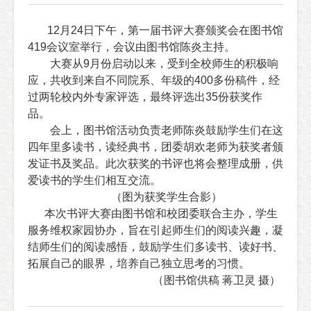
12
月
24
日下午，第一届书评大赛颁奖会在图书馆
419
会议室举行，会议由图书馆陈炎主持。
大赛从
9
月份启动以来，受到全校师生的积极响
应，共收到来自不同院系、年级的
400
多份稿件，经
过两轮校内外专家评选，最终评选出
35
份获奖作
品。
会上，图书馆活动负责老师陈炎鼓励学生们在这
四年里多读书，读经典书，团委
胡欢
老师为获奖者颁
发证书及奖品。此次获奖的书评也将会整理成册，供
爱读书的学生们相互交流。
（图为获奖学生合影）
本次书评大赛由图书馆和校团委联合主办，学生
服务维权家园协办，旨在引起师生们的阅读兴趣，凝
结师生们的阅读感悟，鼓励学生们多读书、读好书、
拓展自己的眼界，培养自己独立思考的习惯。
（图书馆供稿 蒋卫灵 摄）