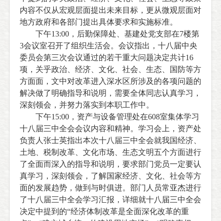
内容不仅从宏观层面提出未来目标，更从微观层面对
地方政府和各部门提出具体要求和实施标准。
下午
13:00
，后勤保障处、基建处党支部在
7
楼第
3
会议室召开了组织生活会。会议指出，
十八届中央
委员会第三次会议通过的若干重大问题决定共计
16
项，关乎政治、经济、文化、社会、生态、国防等方
方面面，文中对改革进入深水区所涉及的各项问题的
解决做了明确指导和说明，需要全体同志认真学习，
深刻领会，并努力落实到本职工作中。
下午
15:00
，资产与设备管理处在
608
室集体学习
十八届三中全会会议内容和精神。
学习会上，资产处
负责人张士英指出本次十八届三中全会就我国经济、
土地、税制改革、文化市场、生态文明五个方面进行
了全面而深入的指导和说明，要求部门党员一定要认
真学习，深刻领会，了解国家经济、文化、社会等方
面的发展趋势，做到与时俱进。部门人员常亚杰进行
了十八届三中全会学习汇报，详细就十八届三中全会
决定中提到的“经济体制改革是全面深化改革的重