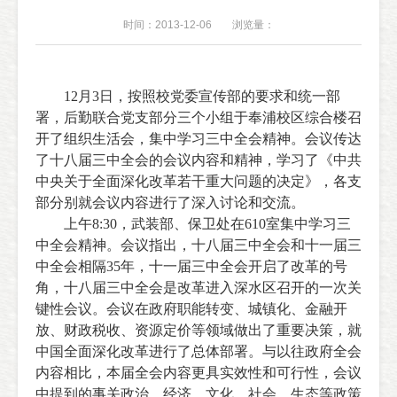
时间：2013-12-06
浏览量：
12
月
3
日
，按照校党委宣传部的要求和统一部
署，后勤联合党支部分三个小组于奉浦校区综合楼召
开了组织生活会，集中学习三中全会精神。会议传达
了十八届三中全会的会议内容和精神，学习了《中共
中央关于全面深化改革若干重大问题的决定》，各支
部分别就会议内容进行了深入讨论和交流。
上午
8:30
，
武装部、
保卫处在
610
室集中学习三
中全会精神。会议指出，
十八届三中全会和十一届三
中全会相隔
35
年，十一届三中全会开启了改革的号
角，十八届三中全会是改革进入深水区召开的一次关
键性会议。会议在政府职能转变、城镇化、金融开
放、财政税收、资源定价等领域做出了重要决策，就
中国全面深化改革进行了总体部署。
与以往政府全会
内容相比，本届全会内容更具实效性和可行性，会议
中提到的事关政治、经济、文化、社会、生态等政策