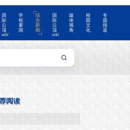
国
学
综
国
媒
校
专
际
校
合
际
体
园
题
云
要
新
云
视
文
报
顶
闻
闻
顶
角
化
道
yd4008-
yd4008
云
的
顶
公
国
告
际
集
团
游
戏
app
荐阅读