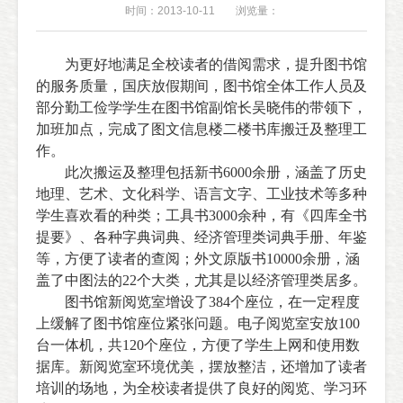
时间：2013-10-11
浏览量：
为更好地满足全校读者的借阅需求，提升图书馆
的服务质量，国庆放假期间，图书馆全体工作人员及
部分勤工俭学学生在图书馆副馆长吴晓伟的带领下，
加班加点，完成了图文信息楼二楼书库搬迁及整理工
作。
此次搬运及整理包括新书
6000
余册，涵盖了历史
地理、艺术、文化科学、语言文字、工业技术等多种
学生喜欢看的种类；工具书
3000
余种，有《四库全书
提要》、各种字典词典、经济管理类词典手册、年鉴
等，方便了读者的查阅；外文原版书
10000
余册，涵
盖了中图法的
22
个大类，尤其是以经济管理类居多。
图书馆新阅览室增设了
384
个座位，在一定程度
上缓解了图书馆座位紧张问题。电子阅览室安放
100
台一体机，共
120
个座位，方便了学生上网和使用数
据库。新阅览室环境优美，摆放整洁，还增加了读者
培训的场地，为全校读者提供了良好的阅览、学习环