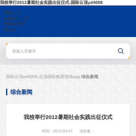
我校举行2012暑期社会实践出征仪式-国际云顶yd4008
国际云顶
yd4008-云顶
国际集团游
戏app
国际云顶yd4008-云顶国际集团游戏app
综合新闻
综合新闻
我校举行2012暑期社会实践出征仪式
时间：2013-04-07
浏览量：