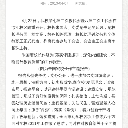
时间：2013-04-07
浏览量：
4月22日，我校第七届二次教代会暨八届二次工代会在
徐汇校区隆重召开。校长朱国宏、党委副书记吴延风，副校
长冯伟国、楼文高，教务长陈强璋、校长助理钟幼伟和全体
教职工正式代表、列席代表参加了会议。会议由工会主席牟
杨珠主持。
朱国宏校长作题为“落实评建抓手，深化内涵建设，不
断提升教育质量”的工作报告。
（图为朱国宏校长作主题报告）
报告从创先争优，党务公开，进一步加强党组织建设；
统一思想，清晰方向，初步形成“以商立校”发展理念；谋篇
布局，搭建平台，以评建抓手促内涵建设；建章立制，规范
管理，形成了良好制度机制保障；扎实整改，主动沟通，妥
善处理历史遗留问题；重视基层，关注民生，营造凝聚人心
向上氛围；服务“两委”，落实《条例》，着力创新干部培
训；改革创新，落实措施，全面推动学校各项工作等八个方
面对学校2011年工作做了总结，同时在对教育部关于全面提