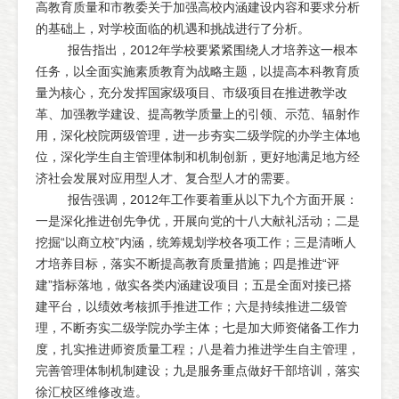
高教育质量和市教委关于加强高校内涵建设内容和要求分析
的基础上，对学校面临的机遇和挑战进行了分析。
报告指出，2012年学校要紧紧围绕人才培养这一根本
任务，以全面实施素质教育为战略主题，以提高本科教育质
量为核心，充分发挥国家级项目、市级项目在推进教学改
革、加强教学建设、提高教学质量上的引领、示范、辐射作
用，深化校院两级管理，进一步夯实二级学院的办学主体地
位，深化学生自主管理体制和机制创新，更好地满足地方经
济社会发展对应用型人才、复合型人才的需要。
报告强调，2012年工作要着重从以下九个方面开展：
一是深化推进创先争优，开展向党的十八大献礼活动；二是
挖掘“以商立校”内涵，统筹规划学校各项工作；三是清晰人
才培养目标，落实不断提高教育质量措施；四是推进“评
建”指标落地，做实各类内涵建设项目；五是全面对接已搭
建平台，以绩效考核抓手推进工作；六是持续推进二级管
理，不断夯实二级学院办学主体；七是加大师资储备工作力
度，扎实推进师资质量工程；八是着力推进学生自主管理，
完善管理体制机制建设；九是服务重点做好干部培训，落实
徐汇校区维修改造。