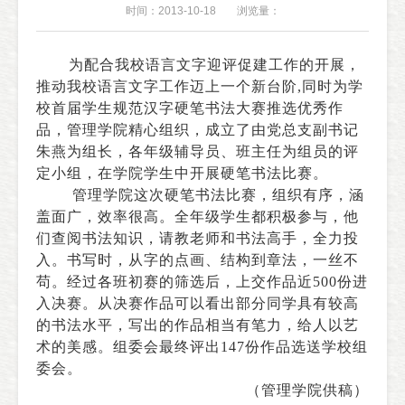
时间：2013-10-18
浏览量：
为配合我校语言文字迎评促建工作的开展，
推动我校语言文字工作迈上一个新台阶
,
同时
为学
校首届学生规范汉字硬笔书法大赛推选优秀作
品，管理学院精心组织，成立了由党总支副书记
朱燕为组长，各年级辅导员、班主任为组员的评
定小组，在学院学生中开展硬笔书法比赛。
管理学院这次硬笔书法比赛，组织有序，涵
盖面广，效率很高。全年级学生都积极参与，他
们查阅书法知识，请教老师和书法高手，全力投
入。书写时，从字的点画、结构到章法，一丝不
苟。经过各班初赛的筛选后，上交作品近
500
份进
入决赛。从决赛作品可以看出部分同学具有较高
的书法水平，写出的作品相当有笔力，给人以艺
术的美感。组委会最终评出
147
份作品选送学校组
委会。
（管理学院供稿）