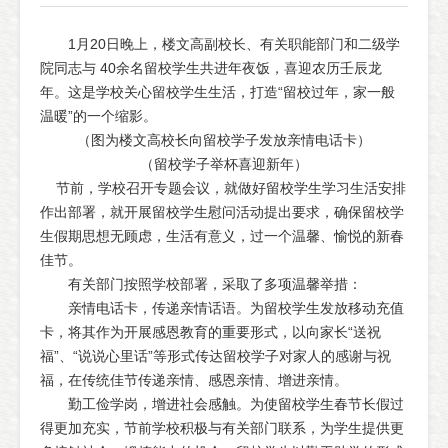
1月20日晚上，楼文高副校长、有关职能部门和二级学
院同志与 40余名留校学生共进年夜饭，喜迎农历壬辰龙
年。这是学校关心留校学生生活，打造“留校过年，家一般
温暖”的一个缩影。
（图为楼文高校长向留校学子发放亲情电话卡）
（留校学子举杯喜迎新年）
节前，学校召开专题会议，就做好留校学生学习生活安排
作出部署，就开展留校学生慰问活动提出要求，确保留校学
生假期思想无顾虑，生活有意义，过一个温馨、愉悦的新春
佳节。
有关部门按照学校部署，采取了多项温馨举措：
亲情电话卡，传递亲情话语。为留校学生发放移动充值
卡，将其作为开展感恩教育的重要形式，以向家长“送祝
福”、“说说心里话”等形式传达留校学子对家人的感谢与祝
福，在传统佳节传递亲情、感恩亲情、增进亲情。
勤工俭学岗，增进社会感触。为使留校学生春节长假过
得更加充实，节前学校积极与有关部门联系，为学生提供更