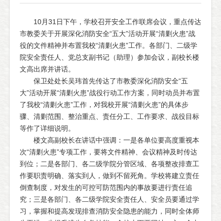
10月31日下午，学校召开安全工作联席会议，重点传达
市教委关于开展深化消防安全“五大”活动开展“清剿火患”战
役的文件精神并布置我校“清剿火患”工作。各部门、二级学
院安全责任人、党总支副书记（助理）参加会议，副校长楼
文高出席并讲话。
保卫处处长吴玮首先传达了市教委深化消防安全“五
大”活动开展“清剿火患”战役行动工作方案，同时动员并布置
了我校“清剿火患”工作，对我校开展“清剿火患”的具体步
骤、清剿范围、整治重点、责任分工、工作要求、战役目标
等作了详细说明。
楼文高副校长在讲话中强调：一是各单位要高度重视本
次“清剿火患”专项工作，要将文件精神、会议精神及时传达
到位；二是各部门、各二级学院分管区域、各项整改排查工
作要职责明确、落实到人，做到不留死角。学校将建立责任
倒查制度，对发生的可控可防范围内的事故要进行责任追
究；三是各部门、各二级学院安全责任人、安全员要通过学
习，掌握和提高发现排查消防安全隐患的能力，同时全体师