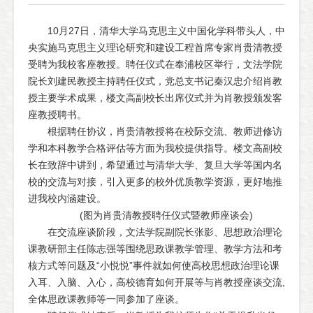
10月27日，清华大学马克思主义中国化学科带头人，中
央实施马克思主义理论研究和建设工程首席专家肖贵清教授
受聘为我校客座教授。聘任仪式在奉浦校区举行，文法学院
院长刘建民教授主持聘任仪式，党总支书记秦汉忠介绍肖教
授主要学术成果，楼文高副校长出席仪式并为肖教授颁发客
座教授聘书。
根据聘任协议，肖贵清教授将在校际交流、教师进修访
学和本科教学合格评估等方面为我校提供指导。楼文高副校
长在致辞中讲到，希望通过与清华大学、复旦大学等国内名
校的交流与对接，引入更多的校外优质教学资源，更好地推
进我校内涵建设。
(图为肖贵清教授聘任仪式暨教师座谈会)
在交流座谈阶段，文法学院副院长张影、思想政治理论
课教研部主任陈志强等围绕思政课教学管理、教学方法和考
核方式等问题及“小悦悦”事件就如何使高校思想政治理论课
入耳、入脑、入心，高校德育如何开展等与肖教授座谈交流,
全体思政课教师等一同参加了座谈。