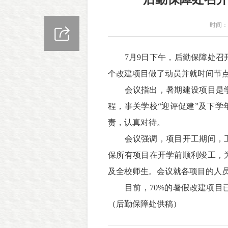
时间：2
7月9日下午，后勤保障处召开
个改建项目做了动员并就时间节
会议指出，暑期建设项目是学
程，事关学校“迎评促建”及下
责，认真对待。
会议强调，项目开工期间，工
保所有项目在开学前顺利竣工，为
及全校师生。会议就各项目的人
目前，70%的暑假改建项目已
（后勤保障处供稿）