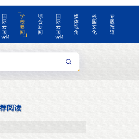
国
学
综
国
媒
校
专
际
校
合
际
体
园
题
云
要
新
云
视
文
报
顶
闻
闻
顶
角
化
道
yd4008-
yd4008
云
的
顶
公
国
告
际
集
团
游
戏
app
荐阅读