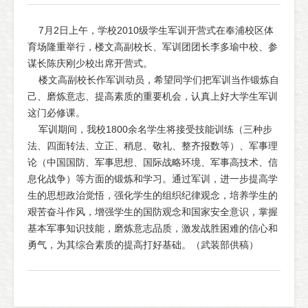
7月2日上午，学校2010级学生军训开营式在奉浦校区体
育场隆重举行，楼文高副校长、军训团团长李多瑜中校、参
谋长陈庆刚少校出席开营式。
楼文高副校长作军训动员，希望同学们把军训当作锻炼自
己、磨炼意志、提高素质的重要机会，认真上好大学生军训
这门必修课。
军训期间，我校1800余名学生将接受技能训练（三种步
法、四面转法、立正、稍息、敬礼、整齐报数等）、军事理
论（中国国防、军事思想、国际战略环境、军事高技术、信
息化战争）等方面的锻炼和学习。通过军训，进一步提高学
生的思想政治觉悟，强化学生的组织纪律观念，培养学生的
艰苦奋斗作风，增强学生的国防观念和国家安全意识，掌握
基本军事知识技能，磨炼意志品质，激发战胜困难的信心和
勇气，为其综合素质的提高打好基础。（武装部供稿）