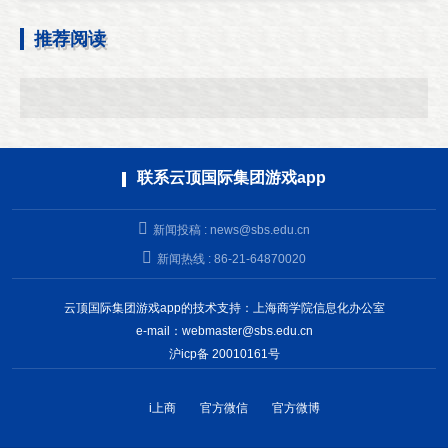
推荐阅读
联系云顶国际集团游戏app
新闻投稿 :
news@sbs.edu.cn
新闻热线 : 86-21-64870020
云顶国际集团游戏app的技术支持：上海商学院信息化办公室
e-mail：
webmaster@sbs.edu.cn
沪icp备 20010161号
i上商
官方微信
官方微博