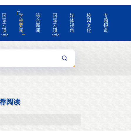
国
学
综
国
媒
校
专
际
校
合
际
体
园
题
云
要
新
云
视
文
报
顶
闻
闻
顶
角
化
道
yd4008-
yd4008
云
的
顶
公
国
告
际
集
团
游
戏
app
荐阅读