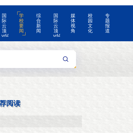
国
学
综
国
媒
校
专
际
校
合
际
体
园
题
云
要
新
云
视
文
报
顶
闻
闻
顶
角
化
道
yd4008-
yd4008
云
的
顶
公
国
告
际
集
团
游
戏
app
荐阅读