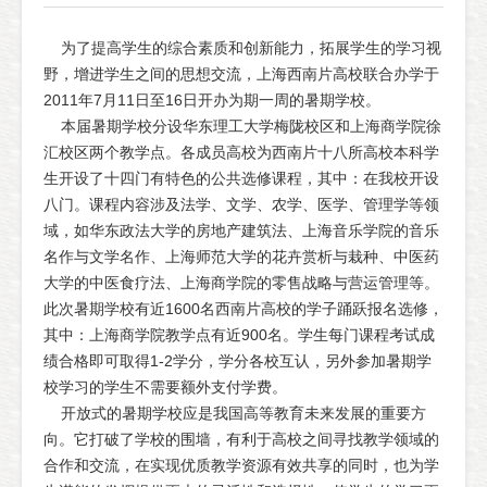
为了提高学生的综合素质和创新能力，拓展学生的学习视
野，增进学生之间的思想交流，上海西南片高校联合办学于
2011年7月11日至16日开办为期一周的暑期学校。
本届暑期学校分设华东理工大学梅陇校区和上海商学院徐
汇校区两个教学点。各成员高校为西南片十八所高校本科学
生开设了十四门有特色的公共选修课程，其中：在我校开设
八门。课程内容涉及法学、文学、农学、医学、管理学等领
域，如华东政法大学的房地产建筑法、上海音乐学院的音乐
名作与文学名作、上海师范大学的花卉赏析与栽种、中医药
大学的中医食疗法、上海商学院的零售战略与营运管理等。
此次暑期学校有近1600名西南片高校的学子踊跃报名选修，
其中：上海商学院教学点有近900名。学生每门课程考试成
绩合格即可取得1-2学分，学分各校互认，另外参加暑期学
校学习的学生不需要额外支付学费。
开放式的暑期学校应是我国高等教育未来发展的重要方
向。它打破了学校的围墙，有利于高校之间寻找教学领域的
合作和交流，在实现优质教学资源有效共享的同时，也为学