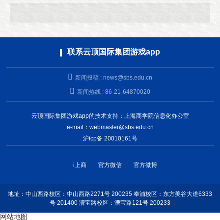
联系云顶国际集团游戏app
新闻投稿 :
news@sbs.edu.cn
新闻热线 : 86-21-64870020
云顶国际集团游戏app的技术支持：上海商学院信息化办公室
e-mail：
webmaster@sbs.edu.cn
沪icp备 20010161号
i上商
官方微信
官方微博
地址：中山西路校区：中山西路2271号 200235 奉浦校区：东方美谷大道6333
号 201400 漕宝路校区：漕宝路121号 200233
网站地图