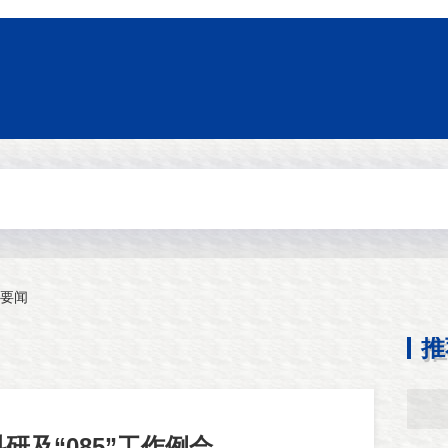
要闻
推
研及“085”工作例会