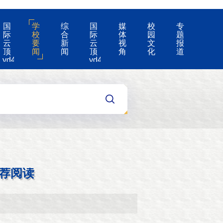
国
学
综
国
媒
校
专
际
校
合
际
体
园
题
云
要
新
云
视
文
报
顶
闻
闻
顶
角
化
道
yd4008-
yd4008
云
的
顶
公
国
告
际
集
团
游
戏
app
荐阅读